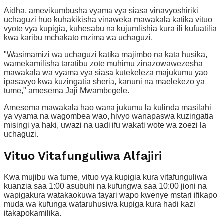
Aidha, amevikumbusha vyama vya siasa vinavyoshiriki
uchaguzi huo kuhakikisha vinaweka mawakala katika vituo
vyote vya kupigia, kuhesabu na kujumlishia kura ili kufuatilia
kwa karibu mchakato mzima wa uchaguzi.
"Wasimamizi wa uchaguzi katika majimbo na kata husika,
wamekamilisha taratibu zote muhimu zinazowawezesha
mawakala wa vyama vya siasa kutekeleza majukumu yao
ipasavyo kwa kuzingatia sheria, kanuni na maelekezo ya
tume," amesema Jaji Mwambegele.
Amesema mawakala hao wana jukumu la kulinda masilahi
ya vyama na wagombea wao, hivyo wanapaswa kuzingatia
misingi ya haki, uwazi na uadilifu wakati wote wa zoezi la
uchaguzi.
Vituo Vitafunguliwa Alfajiri
Kwa mujibu wa tume, vituo vya kupigia kura vitafunguliwa
kuanzia saa 1:00 asubuhi na kufungwa saa 10:00 jioni na
wapigakura watakaokuwa tayari wapo kwenye mstari ifikapo
muda wa kufunga wataruhusiwa kupiga kura hadi kazi
itakapokamilika.