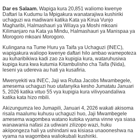
Dar es Salaam.
Wapiga kura 20,851 waliomo kwenye
Daftari la Kudumu la Mpigakura wanatarajiwa kushiriki
uchaguzi wa madiwani katika Kata ya Kirua Vunjo
Magharibi, Halmashauri ya Wilaya ya Moshi mkoani
Kilimanjaro na Kata ya Mindu, Halmashauri ya Manispaa ya
Morogoro mkoani Morogoro.
Kulingana na Tume Huru ya Taifa ya Uchaguzi (INEC),
wapigakura waliopo kwenye daftari hilo ambao wamepoteza
au kuharibikiwa kadi zao za kupigia kura, wataruhusiwa
kupiga kura kwa kutumia Kitambulisho cha Taifa (Nida),
leseni ya udereva au hati ya kusafiria.
Mwenyekiti wa INEC, Jaji wa Rufaa Jacobs Mwambegele,
amesema uchaguzi huo utafanyika kesho Jumatatu Januari
5, 2026 katika vituo 55 vya kupigia kura vilivyoandaliwa
katika kata hizo mbili.
Akizungumza leo Jumapili, Januari 4, 2026 wakati akisoma
risala maalumu kuhusu uchaguzi huo, Jaji Mwambegele
amesema wagombea watano kutoka vyama vinne vya siasa
wanawania nafasi za udiwani zilizopo wazi, huku
akiipongeza hali ya ushindani wa kisiasa unaooneshwa na
vyama na wagombea waliokubali kushiriki.