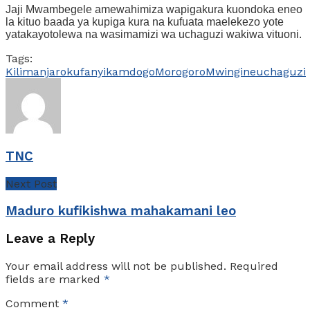
Jaji Mwambegele amewahimiza wapigakura kuondoka eneo
la kituo baada ya kupiga kura na kufuata maelekezo yote
yatakayotolewa na wasimamizi wa uchaguzi wakiwa vituoni.
Tags:
Kilimanjaro
kufanyika
mdogo
Morogoro
Mwingine
uchaguzi
TNC
Next Post
Maduro kufikishwa mahakamani leo
Leave a Reply
Your email address will not be published.
Required
fields are marked
*
Comment
*