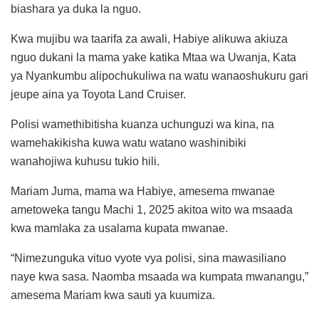
biashara ya duka la nguo.
Kwa mujibu wa taarifa za awali, Habiye alikuwa akiuza
nguo dukani la mama yake katika Mtaa wa Uwanja, Kata
ya Nyankumbu alipochukuliwa na watu wanaoshukuru gari
jeupe aina ya Toyota Land Cruiser.
Polisi wamethibitisha kuanza uchunguzi wa kina, na
wamehakikisha kuwa watu watano washinibiki
wanahojiwa kuhusu tukio hili.
Mariam Juma, mama wa Habiye, amesema mwanae
ametoweka tangu Machi 1, 2025 akitoa wito wa msaada
kwa mamlaka za usalama kupata mwanae.
“Nimezunguka vituo vyote vya polisi, sina mawasiliano
naye kwa sasa. Naomba msaada wa kumpata mwanangu,”
amesema Mariam kwa sauti ya kuumiza.