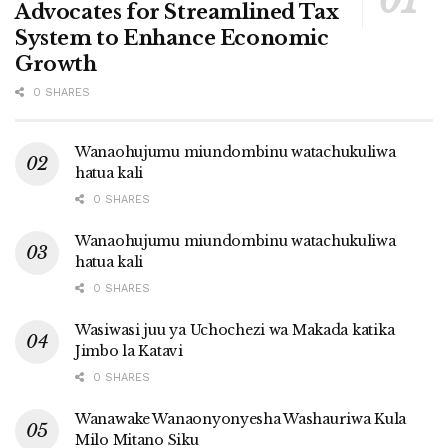
Advocates for Streamlined Tax
System to Enhance Economic
Growth
0 SHARES
Wanaohujumu miundombinu watachukuliwa
hatua kali
0 SHARES
Wanaohujumu miundombinu watachukuliwa
hatua kali
0 SHARES
Wasiwasi juu ya Uchochezi wa Makada katika
Jimbo la Katavi
0 SHARES
Wanawake Wanaonyonyesha Washauriwa Kula
Milo Mitano Siku