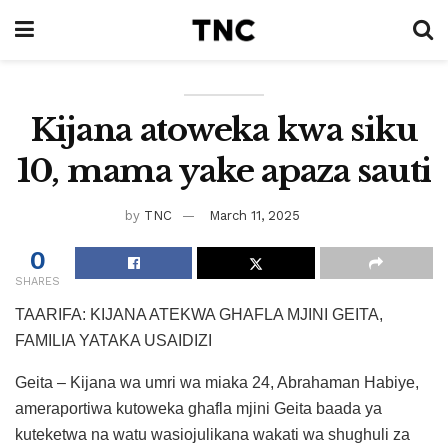
Kijana atoweka kwa siku
10, mama yake apaza sauti
by
TNC
March 11, 2025
0
SHARES
TAARIFA: KIJANA ATEKWA GHAFLA MJINI GEITA,
FAMILIA YATAKA USAIDIZI
Geita – Kijana wa umri wa miaka 24, Abrahaman Habiye,
ameraportiwa kutoweka ghafla mjini Geita baada ya
kuteketwa na watu wasiojulikana wakati wa shughuli za