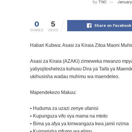
by
TNC
January
0
5
Share on Facebook
SHARES
VIEWS
Habari Kubwa: Asasi za Kiraia Zitoa Maoni Muh
Asasi za Kiraia (AZAKi) zimeweka mwanzo mpy
yaliyojitosheleza kuhusu Dira ya Taifa ya Maen
ukihusisha wadau muhimu wa maendeleo.
Mapendekezo Makuu:
• Huduma za uzazi zenye ufanisi
• Kupunguza vifo vya mama na mtoto
• Bima ya afya ya kimwangaza kwa jamii nzima
• Kuimarisha mfumo wa elimu