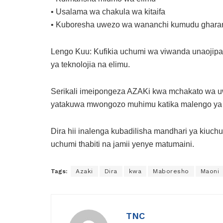
• Usalama wa chakula wa kitaifa
• Kuboresha uwezo wa wananchi kumudu ghara
Lengo Kuu: Kufikia uchumi wa viwanda unaojipa
ya teknolojia na elimu.
Serikali imeipongeza AZAKi kwa mchakato wa uwa
yatakuwa mwongozo muhimu katika malengo ya
Dira hii inalenga kubadilisha mandhari ya kiuch
uchumi thabiti na jamii yenye matumaini.
Tags:
Azaki
Dira
kwa
Maboresho
Maoni
TNC