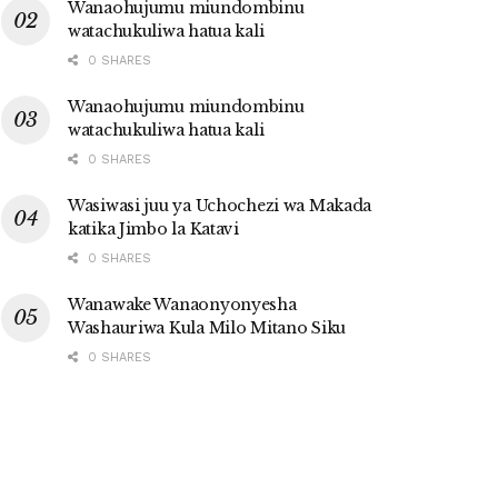
Wanaohujumu miundombinu
watachukuliwa hatua kali
0 SHARES
Wanaohujumu miundombinu
watachukuliwa hatua kali
0 SHARES
Wasiwasi juu ya Uchochezi wa Makada
katika Jimbo la Katavi
0 SHARES
Wanawake Wanaonyonyesha
Washauriwa Kula Milo Mitano Siku
0 SHARES