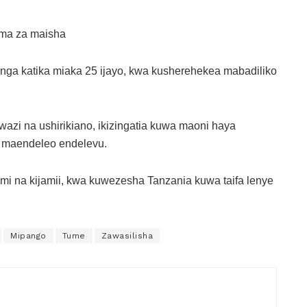
ma za maisha
nga katika miaka 25 ijayo, kwa kusherehekea mabadiliko
zi na ushirikiano, ikizingatia kuwa maoni haya
 maendeleo endelevu.
umi na kijamii, kwa kuwezesha Tanzania kuwa taifa lenye
Mipango
Tume
Zawasilisha