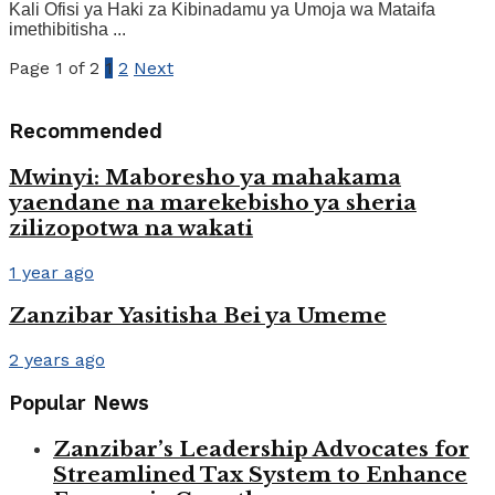
Kali Ofisi ya Haki za Kibinadamu ya Umoja wa Mataifa
imethibitisha ...
Page 1 of 2
1
2
Next
Recommended
Mwinyi: Maboresho ya mahakama
yaendane na marekebisho ya sheria
zilizopotwa na wakati
1 year ago
Zanzibar Yasitisha Bei ya Umeme
2 years ago
Popular News
Zanzibar’s Leadership Advocates for
Streamlined Tax System to Enhance