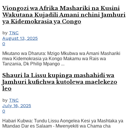
Viongozi wa Afrika Mashariki na Kusini
Wakutana Kujadili Amani nchini Jamhuri
ya Kidemokrasia ya Congo
by
TNC
August 13, 2025
0
Mkutano wa Dharura: Mzigo Mkubwa wa Amani Mashariki
mwa Kidemokrasia ya Kongo Makamu wa Rais wa
Tanzania, Dk Philip Mpango ...
Shauri la Lissu kupinga mashahidi wa
Jamhuri kufichwa kutolewa maelekezo
leo
by
TNC
July 16, 2025
0
Habari Kubwa: Tundu Lissu Aongelea Kesi ya Mashtaka ya
Mtandao Dar es Salaam - Mwenyekiti wa Chama cha