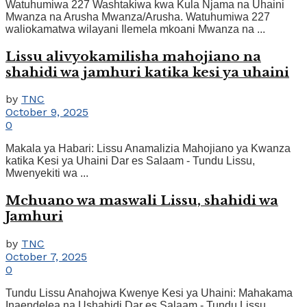
Watuhumiwa 227 Washtakiwa kwa Kula Njama na Uhaini
Mwanza na Arusha Mwanza/Arusha. Watuhumiwa 227
waliokamatwa wilayani Ilemela mkoani Mwanza na ...
Lissu alivyokamilisha mahojiano na
shahidi wa jamhuri katika kesi ya uhaini
by
TNC
October 9, 2025
0
Makala ya Habari: Lissu Anamalizia Mahojiano ya Kwanza
katika Kesi ya Uhaini Dar es Salaam - Tundu Lissu,
Mwenyekiti wa ...
Mchuano wa maswali Lissu, shahidi wa
Jamhuri
by
TNC
October 7, 2025
0
Tundu Lissu Anahojwa Kwenye Kesi ya Uhaini: Mahakama
Inaendelea na Ushahidi Dar es Salaam - Tundu Lissu,