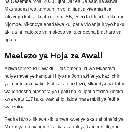
na Desemba mosi 2023, jijini Dar es Salaam na akiwa
Mkurugenzi wa kampuni hiyo, alijipatia viwanja tisa
vilivyopo katika kitalu namba AB, eneo la Idunda, mkoani
Njombe. Mkondya anadaiwa kujipatia viwanja hivyo huku
akijua ni matokeo ya makosa ya kuendesha biashara ya
upatu.
Maelezo ya Hoja za Awali
Akiwasomea PH, Wakili Titus amedai kuwa Mkondya
ndiye mwenye kampuni hiyo na John akifanya kazi chini
ya maelekezo yake. Katika tarehe hizo, Mkondya na John
waliendesha biashara ya upatu na kujipatia fedha kutoka
kwa watu 117 huku wakiahidi faida mara mbili ya fedha
walizotoa.
Fedha hizo zilikuwa zikitumwa kwenye akaunti binafsi ya
Mkondya na nyingine katika akaunti ya kampuni iliyopo