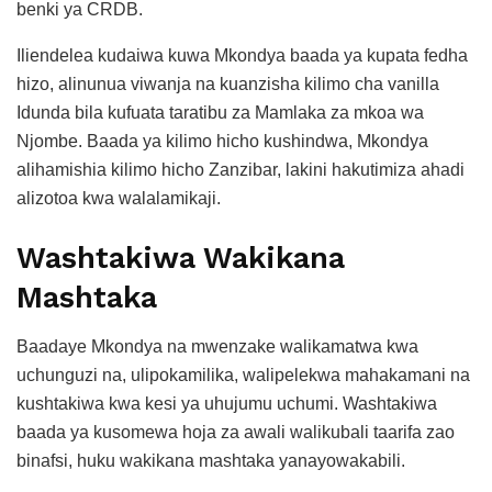
benki ya CRDB.
Iliendelea kudaiwa kuwa Mkondya baada ya kupata fedha
hizo, alinunua viwanja na kuanzisha kilimo cha vanilla
Idunda bila kufuata taratibu za Mamlaka za mkoa wa
Njombe. Baada ya kilimo hicho kushindwa, Mkondya
alihamishia kilimo hicho Zanzibar, lakini hakutimiza ahadi
alizotoa kwa walalamikaji.
Washtakiwa Wakikana
Mashtaka
Baadaye Mkondya na mwenzake walikamatwa kwa
uchunguzi na, ulipokamilika, walipelekwa mahakamani na
kushtakiwa kwa kesi ya uhujumu uchumi. Washtakiwa
baada ya kusomewa hoja za awali walikubali taarifa zao
binafsi, huku wakikana mashtaka yanayowakabili.