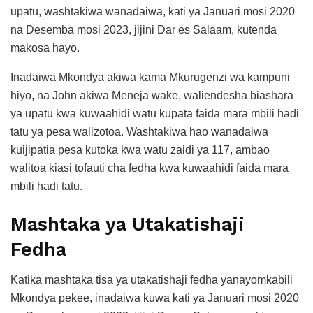
upatu, washtakiwa wanadaiwa, kati ya Januari mosi 2020
na Desemba mosi 2023, jijini Dar es Salaam, kutenda
makosa hayo.
Inadaiwa Mkondya akiwa kama Mkurugenzi wa kampuni
hiyo, na John akiwa Meneja wake, waliendesha biashara
ya upatu kwa kuwaahidi watu kupata faida mara mbili hadi
tatu ya pesa walizotoa. Washtakiwa hao wanadaiwa
kuijipatia pesa kutoka kwa watu zaidi ya 117, ambao
walitoa kiasi tofauti cha fedha kwa kuwaahidi faida mara
mbili hadi tatu.
Mashtaka ya Utakatishaji
Fedha
Katika mashtaka tisa ya utakatishaji fedha yanayomkabili
Mkondya pekee, inadaiwa kuwa kati ya Januari mosi 2020