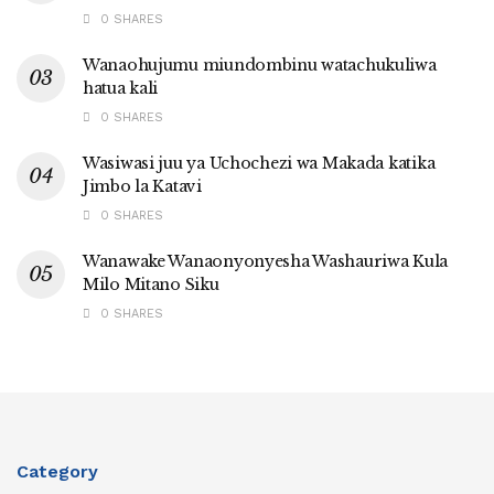
0 SHARES
Wanaohujumu miundombinu watachukuliwa
hatua kali
0 SHARES
Wasiwasi juu ya Uchochezi wa Makada katika
Jimbo la Katavi
0 SHARES
Wanawake Wanaonyonyesha Washauriwa Kula
Milo Mitano Siku
0 SHARES
Category