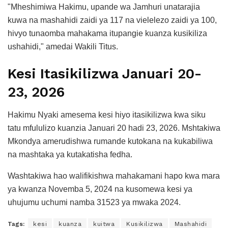
"Mheshimiwa Hakimu, upande wa Jamhuri unatarajia
kuwa na mashahidi zaidi ya 117 na vielelezo zaidi ya 100,
hivyo tunaomba mahakama itupangie kuanza kusikiliza
ushahidi," amedai Wakili Titus.
Kesi Itasikilizwa Januari 20-
23, 2026
Hakimu Nyaki amesema kesi hiyo itasikilizwa kwa siku
tatu mfululizo kuanzia Januari 20 hadi 23, 2026. Mshtakiwa
Mkondya amerudishwa rumande kutokana na kukabiliwa
na mashtaka ya kutakatisha fedha.
Washtakiwa hao walifikishwa mahakamani hapo kwa mara
ya kwanza Novemba 5, 2024 na kusomewa kesi ya
uhujumu uchumi namba 31523 ya mwaka 2024.
Tags:
kesi
kuanza
kuitwa
Kusikilizwa
Mashahidi