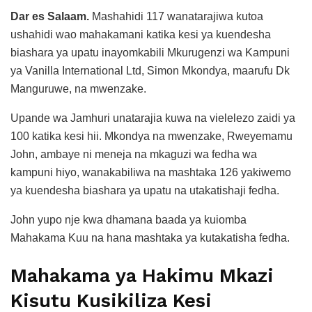
Dar es Salaam.
Mashahidi 117 wanatarajiwa kutoa
ushahidi wao mahakamani katika kesi ya kuendesha
biashara ya upatu inayomkabili Mkurugenzi wa Kampuni
ya Vanilla International Ltd, Simon Mkondya, maarufu Dk
Manguruwe, na mwenzake.
Upande wa Jamhuri unatarajia kuwa na vielelezo zaidi ya
100 katika kesi hii. Mkondya na mwenzake, Rweyemamu
John, ambaye ni meneja na mkaguzi wa fedha wa
kampuni hiyo, wanakabiliwa na mashtaka 126 yakiwemo
ya kuendesha biashara ya upatu na utakatishaji fedha.
John yupo nje kwa dhamana baada ya kuiomba
Mahakama Kuu na hana mashtaka ya kutakatisha fedha.
Mahakama ya Hakimu Mkazi
Kisutu Kusikiliza Kesi