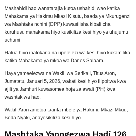
Mashahidi hao wanatarajia kutoa ushahidi wao katika
Mahakama ya Hakimu Mkazi Kisutu, baada ya Mkurugenzi
wa Mashtaka nchini (DPP) kuwasilisha kibali cha
kuruhusu mahakama hiyo kusikiliza kesi hiyo ya uhujumu
uchumi.
Hatua hiyo inatokana na upelelezi wa kesi hiyo kukamilika
katika Mahakama ya mkoa wa Dar es Salaam.
Haya yameelezwa na Wakili wa Serikali, Titus Aron,
Jumatatu, Januari 5, 2026, wakati kesi hiyo ilipoitwa kwa
ajili ya Jamhuri kuwasomea hoja za awali (PH) kwa
washtakiwa hao.
Wakili Aron ametoa taarifa mbele ya Hakimu Mkazi Mkuu,
Beda Nyaki, anayesikiliza kesi hiyo.
Mashtaka Yaongezwa Hadi 126