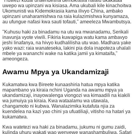
"Huwezi kudai unaendesha demokrasia halafu ukakataa
uwepo wa upinzani wa kisiasa. Ama ukubali kile kinachoitwa
Ukomunisti wa Kidemokrasia kama ilivyo China, ambako
upinzani unaharamishwa na raia kulazimishwa kunyamaza,
au ufungue nafasi kwa sauti tofauti," ameeleza Mwambutsya.
"Kuhusu haki za binadamu na utu wa mwanadamu, Serikali
inavunja vyote viwili. Fikiria kuwapiga watu kama ambavyo
jeshi linafanya, na hivyo kudhalilisha utu wao. Madhara yake
yako wazi: raia wanateseka, lakini pia dola inapoteza uhalali
mbele ya wananchi wake na katika jamii ya kimataifa,"
ameongeza.
Awamu Mpya ya Ukandamizaji
Kukamatwa kwa Bireete kunaashiria hatua mpya katika
mapambano ya kiraia nchini Uganda na awamu mpya ya
ukandamizaji, inayowalenga viongozi wa kimaadili na kiakili
wa jumuiya ya kiraia. Kwa wataalamu wa utawala,
changamoto ni kubwa. Wanalazimika kutafuta njia za
kuendelea na kazi yao chini ya ufuatiliaji, vitisho na hatari ya
kukamatwa.
Kwa watetezi wa haki za binadamu, jukumu ni gumu zaidi,
kulinda uhuru wakati wao wenyewe wanashambuliwa. Safari