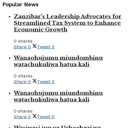
Popular News
Zanzibar’s Leadership Advocates for
Streamlined Tax System to Enhance
Economic Growth
0 shares
Share
0
Tweet
0
Wanaohujumu miundombinu
watachukuliwa hatua kali
0 shares
Share
0
Tweet
0
Wanaohujumu miundombinu
watachukuliwa hatua kali
0 shares
Share
0
Tweet
0
Wasiwasi juu ya Uchochezi wa