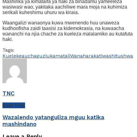
Mashirika ya kimataifa ya haki za binadamu yameeleza
wasiwasi wao, yakitaka aachiliwe mara moja na kuhimiza
serikali kuheshimu uhuru wa kiraia.
Waangalizi wanaonya kuwa mwenendo huu unaweza
kudhoofisha zaidi taasisi za kidemokrasia, na kuwaacha
wananchi na njia chache za kueleza malalamiko au kutafuta
haki.
Tags:
Kuelekea
uchaguzi
ukamataji
Wanaharakati
washitushwa
TNC
Next Post
Wazalendo yatanguliza mguu katika
mashindano
Leave a Reply