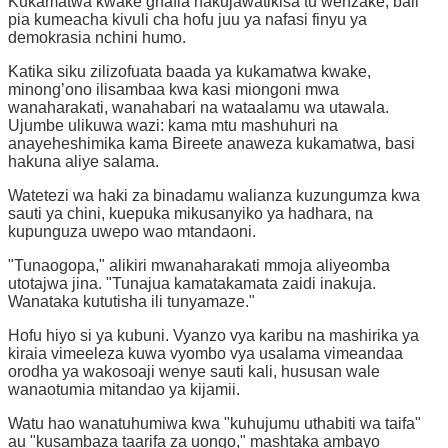
Kukamatwa kwake ghafla hakujawatikisa tu wenzake, bali
pia kumeacha kivuli cha hofu juu ya nafasi finyu ya
demokrasia nchini humo.
Katika siku zilizofuata baada ya kukamatwa kwake,
minong’ono ilisambaa kwa kasi miongoni mwa
wanaharakati, wanahabari na wataalamu wa utawala.
Ujumbe ulikuwa wazi: kama mtu mashuhuri na
anayeheshimika kama Bireete anaweza kukamatwa, basi
hakuna aliye salama.
Watetezi wa haki za binadamu walianza kuzungumza kwa
sauti ya chini, kuepuka mikusanyiko ya hadhara, na
kupunguza uwepo wao mtandaoni.
"Tunaogopa," alikiri mwanaharakati mmoja aliyeomba
utotajwa jina. "Tunajua kamatakamata zaidi inakuja.
Wanataka kututisha ili tunyamaze."
Hofu hiyo si ya kubuni. Vyanzo vya karibu na mashirika ya
kiraia vimeeleza kuwa vyombo vya usalama vimeandaa
orodha ya wakosoaji wenye sauti kali, hususan wale
wanaotumia mitandao ya kijamii.
Watu hao wanatuhumiwa kwa "kuhujumu uthabiti wa taifa"
au "kusambaza taarifa za uongo," mashtaka ambayo