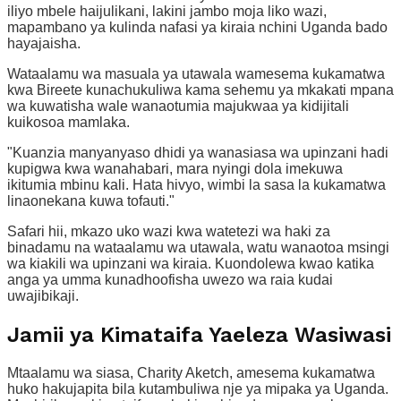
iliyo mbele haijulikani, lakini jambo moja liko wazi,
mapambano ya kulinda nafasi ya kiraia nchini Uganda bado
hayajaisha.
Wataalamu wa masuala ya utawala wamesema kukamatwa
kwa Bireete kunachukuliwa kama sehemu ya mkakati mpana
wa kuwatisha wale wanaotumia majukwaa ya kidijitali
kuikosoa mamlaka.
"Kuanzia manyanyaso dhidi ya wanasiasa wa upinzani hadi
kupigwa kwa wanahabari, mara nyingi dola imekuwa
ikitumia mbinu kali. Hata hivyo, wimbi la sasa la kukamatwa
linaonekana kuwa tofauti."
Safari hii, mkazo uko wazi kwa watetezi wa haki za
binadamu na wataalamu wa utawala, watu wanaotoa msingi
wa kiakili wa upinzani wa kiraia. Kuondolewa kwao katika
anga ya umma kunadhoofisha uwezo wa raia kudai
uwajibikaji.
Jamii ya Kimataifa Yaeleza Wasiwasi
Mtaalamu wa siasa, Charity Aketch, amesema kukamatwa
huko hakujapita bila kutambuliwa nje ya mipaka ya Uganda.