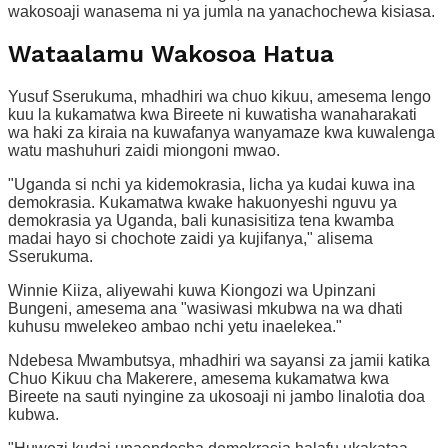
wakosoaji wanasema ni ya jumla na yanachochewa kisiasa.
Wataalamu Wakosoa Hatua
Yusuf Sserukuma, mhadhiri wa chuo kikuu, amesema lengo
kuu la kukamatwa kwa Bireete ni kuwatisha wanaharakati
wa haki za kiraia na kuwafanya wanyamaze kwa kuwalenga
watu mashuhuri zaidi miongoni mwao.
"Uganda si nchi ya kidemokrasia, licha ya kudai kuwa ina
demokrasia. Kukamatwa kwake hakuonyeshi nguvu ya
demokrasia ya Uganda, bali kunasisitiza tena kwamba
madai hayo si chochote zaidi ya kujifanya," alisema
Sserukuma.
Winnie Kiiza, aliyewahi kuwa Kiongozi wa Upinzani
Bungeni, amesema ana "wasiwasi mkubwa na wa dhati
kuhusu mwelekeo ambao nchi yetu inaelekea."
Ndebesa Mwambutsya, mhadhiri wa sayansi za jamii katika
Chuo Kikuu cha Makerere, amesema kukamatwa kwa
Bireete na sauti nyingine za ukosoaji ni jambo linalotia doa
kubwa.