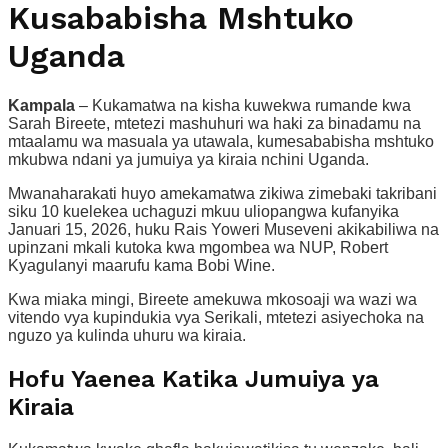
Kusababisha Mshtuko
Uganda
Kampala
– Kukamatwa na kisha kuwekwa rumande kwa
Sarah Bireete, mtetezi mashuhuri wa haki za binadamu na
mtaalamu wa masuala ya utawala, kumesababisha mshtuko
mkubwa ndani ya jumuiya ya kiraia nchini Uganda.
Mwanaharakati huyo amekamatwa zikiwa zimebaki takribani
siku 10 kuelekea uchaguzi mkuu uliopangwa kufanyika
Januari 15, 2026, huku Rais Yoweri Museveni akikabiliwa na
upinzani mkali kutoka kwa mgombea wa NUP, Robert
Kyagulanyi maarufu kama Bobi Wine.
Kwa miaka mingi, Bireete amekuwa mkosoaji wa wazi wa
vitendo vya kupindukia vya Serikali, mtetezi asiyechoka na
nguzo ya kulinda uhuru wa kiraia.
Hofu Yaenea Katika Jumuiya ya
Kiraia