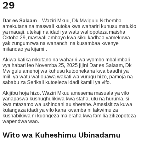
29
Dar es Salaam
– Waziri Mkuu, Dk Mwigulu Nchemba
amekutana na maswali kutoka kwa wahariri kuhusu matukio
ya mauaji, utekaji na idadi ya watu waliopoteza maisha
Oktoba 29, maswali ambayo kwa siku kadhaa yamekuwa
yakizungumzwa na wananchi na kusambaa kwenye
mitandao ya kijamii.
Akiwa katika mkutano na wahariri wa vyombo mbalimbali
vya habari leo Novemba 25, 2025 jijini Dar es Salaam, Dk
Mwigulu amehojiwa kuhusu kutoonekana kwa baadhi ya
miili ya watu waliouawa wakati wa vurugu hizo, pamoja na
sababu za Serikali kutoeleza idadi kamili ya vifo.
Akijibu hoja hizo, Waziri Mkuu amesema masuala ya vifo
yanapaswa kushughulikiwa kwa staha, utu na huruma, si
kwa mtazamo wa ushindani au sherehe. Amesisitiza kuwa
kutangaza idadi ya vifo kana kwamba ni takwimu za
kushabikiwa ni kuongeza majeraha kwa familia zilizopoteza
wapendwa wao.
Wito wa Kuheshimu Ubinadamu