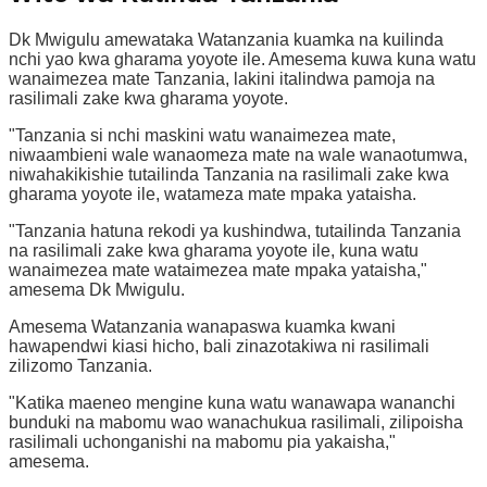
Dk Mwigulu amewataka Watanzania kuamka na kuilinda
nchi yao kwa gharama yoyote ile. Amesema kuwa kuna watu
wanaimezea mate Tanzania, lakini italindwa pamoja na
rasilimali zake kwa gharama yoyote.
"Tanzania si nchi maskini watu wanaimezea mate,
niwaambieni wale wanaomeza mate na wale wanaotumwa,
niwahakikishie tutailinda Tanzania na rasilimali zake kwa
gharama yoyote ile, watameza mate mpaka yataisha.
"Tanzania hatuna rekodi ya kushindwa, tutailinda Tanzania
na rasilimali zake kwa gharama yoyote ile, kuna watu
wanaimezea mate wataimezea mate mpaka yataisha,"
amesema Dk Mwigulu.
Amesema Watanzania wanapaswa kuamka kwani
hawapendwi kiasi hicho, bali zinazotakiwa ni rasilimali
zilizomo Tanzania.
"Katika maeneo mengine kuna watu wanawapa wananchi
bunduki na mabomu wao wanachukua rasilimali, zilipoisha
rasilimali uchonganishi na mabomu pia yakaisha,"
amesema.