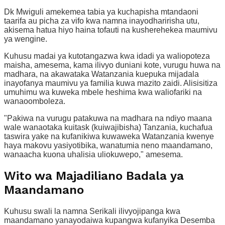
Dk Mwiguli amekemea tabia ya kuchapisha mtandaoni
taarifa au picha za vifo kwa namna inayodharirisha utu,
akisema hatua hiyo haina tofauti na kusherehekea maumivu
ya wengine.
Kuhusu madai ya kutotangazwa kwa idadi ya waliopoteza
maisha, amesema, kama ilivyo duniani kote, vurugu huwa na
madhara, na akawataka Watanzania kuepuka mijadala
inayofanya maumivu ya familia kuwa mazito zaidi. Alisisitiza
umuhimu wa kuweka mbele heshima kwa waliofariki na
wanaoomboleza.
"Pakiwa na vurugu patakuwa na madhara na ndiyo maana
wale wanaotaka kuitask (kuiwajibisha) Tanzania, kuchafua
taswira yake na kufanikiwa kuwaweka Watanzania kwenye
haya makovu yasiyotibika, wanatumia neno maandamano,
wanaacha kuona uhalisia uliokuwepo," amesema.
Wito wa Majadiliano Badala ya
Maandamano
Kuhusu swali la namna Serikali ilivyojipanga kwa
maandamano yanayodaiwa kupangwa kufanyika Desemba