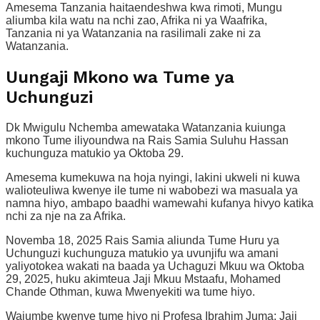
Amesema Tanzania haitaendeshwa kwa rimoti, Mungu
aliumba kila watu na nchi zao, Afrika ni ya Waafrika,
Tanzania ni ya Watanzania na rasilimali zake ni za
Watanzania.
Uungaji Mkono wa Tume ya
Uchunguzi
Dk Mwigulu Nchemba amewataka Watanzania kuiunga
mkono Tume iliyoundwa na Rais Samia Suluhu Hassan
kuchunguza matukio ya Oktoba 29.
Amesema kumekuwa na hoja nyingi, lakini ukweli ni kuwa
walioteuliwa kwenye ile tume ni wabobezi wa masuala ya
namna hiyo, ambapo baadhi wamewahi kufanya hivyo katika
nchi za nje na za Afrika.
Novemba 18, 2025 Rais Samia aliunda Tume Huru ya
Uchunguzi kuchunguza matukio ya uvunjifu wa amani
yaliyotokea wakati na baada ya Uchaguzi Mkuu wa Oktoba
29, 2025, huku akimteua Jaji Mkuu Mstaafu, Mohamed
Chande Othman, kuwa Mwenyekiti wa tume hiyo.
Wajumbe kwenye tume hiyo ni Profesa Ibrahim Juma: Jaji