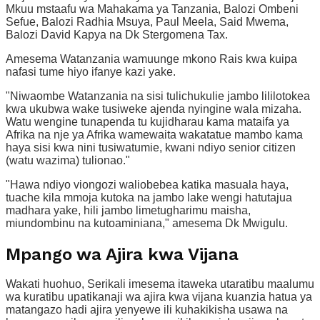
Mkuu mstaafu wa Mahakama ya Tanzania, Balozi Ombeni
Sefue, Balozi Radhia Msuya, Paul Meela, Said Mwema,
Balozi David Kapya na Dk Stergomena Tax.
Amesema Watanzania wamuunge mkono Rais kwa kuipa
nafasi tume hiyo ifanye kazi yake.
"Niwaombe Watanzania na sisi tulichukulie jambo lililotokea
kwa ukubwa wake tusiweke ajenda nyingine wala mizaha.
Watu wengine tunapenda tu kujidharau kama mataifa ya
Afrika na nje ya Afrika wamewaita wakatatue mambo kama
haya sisi kwa nini tusiwatumie, kwani ndiyo senior citizen
(watu wazima) tulionao."
"Hawa ndiyo viongozi waliobebea katika masuala haya,
tuache kila mmoja kutoka na jambo lake wengi hatutajua
madhara yake, hili jambo limetugharimu maisha,
miundombinu na kutoaminiana," amesema Dk Mwigulu.
Mpango wa Ajira kwa Vijana
Wakati huohuo, Serikali imesema itaweka utaratibu maalumu
wa kuratibu upatikanaji wa ajira kwa vijana kuanzia hatua ya
matangazo hadi ajira yenyewe ili kuhakikisha usawa na