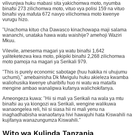
vilivunjwa huku mabasi sita yakichomwa moto, nyumba
binafsi 273 zilichomwa moto, vituo vya polisi 159 na vituo
binafsi vya mafuta 672 navyo vilichomwa moto kwenye
vurugu hizo.
"Unachoma kituo cha Dawasco kinachowapa maji salama
wananchi, unataka hawa watu waishije? amehoji Waziri
Mkuu.
Vilevile, amesema magari ya watu binafsi 1,642
yaliteketezwa kwa moto, pikipiki binafsi 2,268 zilichomwa
moto pamoja na magari ya Serikali 979.
"This is purely economic sabotage (huu hakika ni uhujumu
uchumi)," amebainisha Dk Mwigulu huku akieleza kwamba
waliohusika kwenye uharibifu huo ni watu wa mataifa
mengine ambao wanalipwa kufanya walichokifanya.
Ameongeza kuwa: "Hii si mali ya Serikali na wala ya mtu
binafsi au ya kiongozi wa Serikali, wengine walikuwa
wanaongelea reli, hii si siasa hii ni mali yenu na
inaghadhabisha wanaofanya hivi hawajuhi hata Kiswahili na
kujifanya wanazungumza Kiswahili."
Wito wa Kulinda Tanzania