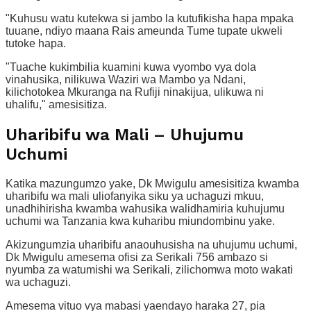
"Kuhusu watu kutekwa si jambo la kutufikisha hapa mpaka
tuuane, ndiyo maana Rais ameunda Tume tupate ukweli
tutoke hapa.
"Tuache kukimbilia kuamini kuwa vyombo vya dola
vinahusika, nilikuwa Waziri wa Mambo ya Ndani,
kilichotokea Mkuranga na Rufiji ninakijua, ulikuwa ni
uhalifu," amesisitiza.
Uharibifu wa Mali – Uhujumu
Uchumi
Katika mazungumzo yake, Dk Mwigulu amesisitiza kwamba
uharibifu wa mali uliofanyika siku ya uchaguzi mkuu,
unadhihirisha kwamba wahusika walidhamiria kuhujumu
uchumi wa Tanzania kwa kuharibu miundombinu yake.
Akizungumzia uharibifu anaouhusisha na uhujumu uchumi,
Dk Mwigulu amesema ofisi za Serikali 756 ambazo si
nyumba za watumishi wa Serikali, zilichomwa moto wakati
wa uchaguzi.
Amesema vituo vya mabasi yaendayo haraka 27, pia