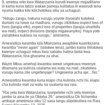
9, ametoa wito kwa Watanzania kurudi kwenye majadiliano
ili kama kuna tatizo wakae pamoja kulitatua ili wasirudi tena
nyuma katika kile kilichotokea siku ya uchaguzi.
"Ndugu zangu, hakuna vurugu yoyote iliyowahi kutokea
duniani na isiwe na madhara, vurugu zikitokea expect loss of
lives (tarajia vifo), expect loss of properties (tarajia uharibifu
wa mali), expect divisions (tarajia migawanyiko). Haya yote
yanatokea kukiwa na vurugu," amesema.
Amesisitiza kwamba kila Mtanzania awajibike kuambizana
kwamba "never again" (isitokee tena), jambo kama lililotokea
kwenye uchaguzi mkuu kwa sababu halina faida kwa
Watanzania, lina gharama za uhai.
Waziri Mkuu amehoji kwamba wewe ungekuwa mwenye
dhamana ya kulinza usalama wa watu na mali, zikatokea
vurugu kama zile ungefanyaje? Ungesema acha aje…No."
Amesisitiza kwamba kuna kiapo cha kulinda nchi hii, kiapo
cha kulinda mali za watu na usalama wa raia.
"Rai yetu kwa Watanzania, tusiipeleke nchi yetu kwenye
jambo la aina ile ya Oktoba 29," amesisitiza Dk Nchemba
ambaye ametimiza siku 12 sasa tangu alipoteuliwa na Rais