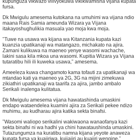
kupunguza vikwazo vilivyokuwa vikikwamisha vijana kupata
fursa.
Dk Mwigulu amesema kutokana na umuhimi wa vijana ndio
maana Rais Samia ameunda Wizara ya Vijana
itakayoshughulikia masuala yao moja kwa moja.
"Tuwe na usawa wa kijana wa Kitanzania kupata kazi
kuanzia upatikanaji wa matangazo, michakato na ajira.
Zamani kulikuwa na maeneo yenye wasomi wachache,
lakini sasa kila mkoa una wasomi. Kupitia Wizara ya Vijana
tutaratibu hili ili kuweka usawa," amesema.
Ameeleza kuwa changamoto kama tofauti za upatikanaji wa
mtandao kati ya maeneo ya 2G, 3G na mijini zimekuwa
zikiathiri upatikanaji wa taarifa za ajira, jambo ambalo
Serikali inalenga kulitatua.
Dk Mwigulu amesema vijana hawatashinda umaskini
endapo wataendelea kuamini ajira za Serikali pekee ndizo
muhimu, au kudharau ajira katika sekta binafsi.
"Wasomi waliopo serikalini wakiwaona wanaofanya kazi
sekta binafsi ni wa hadhi ya chini hawataushinda umaskini.
Tutazungumza na kuratibu namna kijana yeyote anaweza
kupata fursa ya kuajiriwa, kujiajiri au kuajiri wengine,"