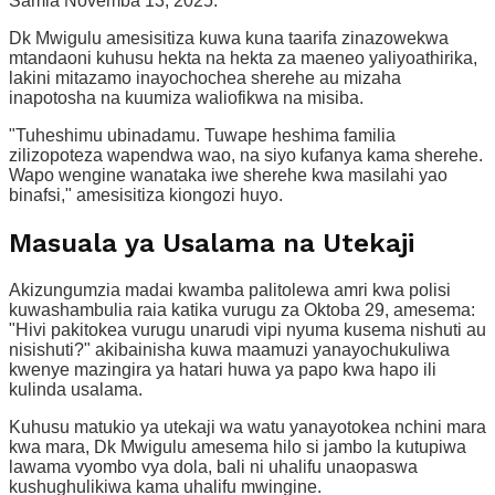
Samia Novemba 13, 2025.
Dk Mwigulu amesisitiza kuwa kuna taarifa zinazowekwa
mtandaoni kuhusu hekta na hekta za maeneo yaliyoathirika,
lakini mitazamo inayochochea sherehe au mizaha
inapotosha na kuumiza waliofikwa na misiba.
"Tuheshimu ubinadamu. Tuwape heshima familia
zilizopoteza wapendwa wao, na siyo kufanya kama sherehe.
Wapo wengine wanataka iwe sherehe kwa masilahi yao
binafsi," amesisitiza kiongozi huyo.
Masuala ya Usalama na Utekaji
Akizungumzia madai kwamba palitolewa amri kwa polisi
kuwashambulia raia katika vurugu za Oktoba 29, amesema:
"Hivi pakitokea vurugu unarudi vipi nyuma kusema nishuti au
nisishuti?" akibainisha kuwa maamuzi yanayochukuliwa
kwenye mazingira ya hatari huwa ya papo kwa hapo ili
kulinda usalama.
Kuhusu matukio ya utekaji wa watu yanayotokea nchini mara
kwa mara, Dk Mwigulu amesema hilo si jambo la kutupiwa
lawama vyombo vya dola, bali ni uhalifu unaopaswa
kushughulikiwa kama uhalifu mwingine.