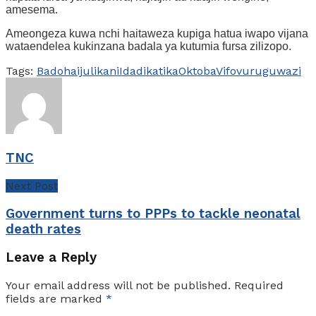
amesema.
Ameongeza kuwa nchi haitaweza kupiga hatua iwapo vijana
wataendelea kukinzana badala ya kutumia fursa zilizopo.
Tags:
Bado
haijulikani
Idadi
katika
Oktoba
Vifo
vurugu
wazi
TNC
Next Post
Government turns to PPPs to tackle neonatal
death rates
Leave a Reply
Your email address will not be published.
Required
fields are marked
*