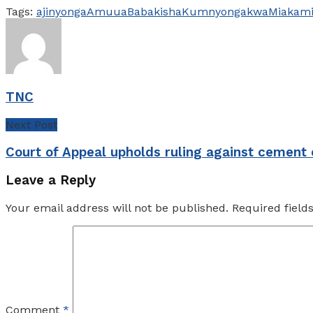
Tags:
ajinyonga
Amuua
Baba
kisha
Kumnyonga
kwa
Miaka
mi
TNC
Next Post
Court of Appeal upholds ruling against cement 
Leave a Reply
Your email address will not be published.
Required fiel
Comment
*