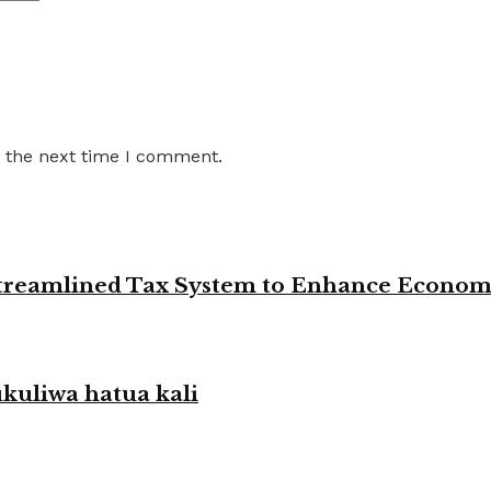
r the next time I comment.
 Streamlined Tax System to Enhance Econo
liwa hatua kali