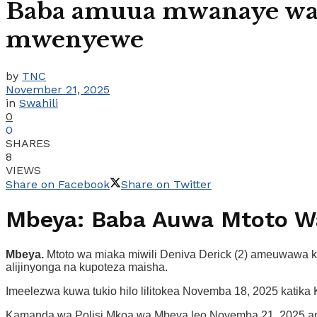
Baba amuua mwanaye wa 
mwenyewe
by
TNC
November 21, 2025
in
Swahili
0
0
SHARES
8
VIEWS
Share on Facebook
Share on Twitter
Mbeya: Baba Auwa Mtoto Wa
Mbeya.
Mtoto wa miaka miwili Deniva Derick (2) ameuwawa 
alijinyonga na kupoteza maisha.
Imeelezwa kuwa tukio hilo lilitokea Novemba 18, 2025 katika
Kamanda wa Polisi Mkoa wa Mbeya leo Novemba 21, 2025 ame