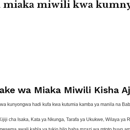
miaka miwili kwa kumnyo
ke wa Miaka Miwili Kisha A
kwa kunyongwa hadi kufa kwa kutumia kamba ya manila na Ba
 Kijiji cha Isaka, Kata ya Nkunga, Tarafa ya Ukukwe, Wilaya y
sema awali kabla ya tukio hilo baba mzazi wa mtoto huyo a