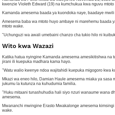
kwenzie Violeth Edward (19) na kumchukua kwa nguvu mtoto 
Kamanda amesema baada ya kuondoka naye, baadaye mwili w
Amesema baba wa mtoto huyo ambaye ni marehemu baada ya k
mtoto wake.
"Uchunguzi wa awali umebaini chanzo cha tukio hilo ni ku
Wito kwa Wazazi
Katika hatua nyingine Kamanda amesema amesikitishwa na tuki
jirani ili kuepuka madhara kama hayo.
"Watu walio kwenye ndoa wajitahidi kuepuka migogoro kwa kut
Mkazi wa eneo hilo, Damian Haule amesema miaka ya sasa m
jukumu la kutunza na kuhudumia familia.
"Huku mitaani tunashuhudia hali siyo nzuri wanaume wana 
amesema.
Mwananchi mwingine Erasto Mwakalonge amesema kimsingi
wake.