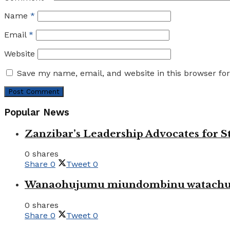
Name
*
Email
*
Website
Save my name, email, and website in this browser fo
Popular News
Zanzibar’s Leadership Advocates for
0 shares
Share
0
Tweet
0
Wanaohujumu miundombinu watachuku
0 shares
Share
0
Tweet
0