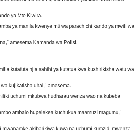
ndo ya Mto Kiwira.
mba ya manila kwenye mti wa parachichi kando ya mwili wa
ana," amesema Kamanda wa Polisi.
ia kutafuta njia sahihi ya kutatua kwa kushirikisha watu wa
 wa kujikatisha uhai," amesema.
imiliki uchumi mkubwa hudharau wenza wao na kubeba
o jambo ambalo hupelekea kuchukua maamuzi magumu,"
i mwanamke akibarikiwa kuwa na uchumi kumzidi mwenza