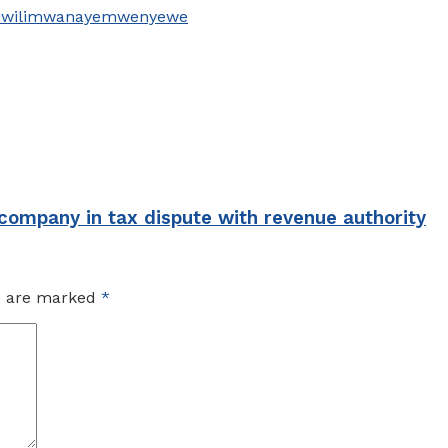
wili
mwanaye
mwenyewe
company in tax dispute with revenue authority
ds are marked
*