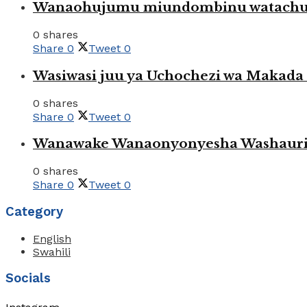
Wanaohujumu miundombinu watachuku
0 shares
Share
0
Tweet
0
Wasiwasi juu ya Uchochezi wa Makada k
0 shares
Share
0
Tweet
0
Wanawake Wanaonyonyesha Washauriw
0 shares
Share
0
Tweet
0
Category
English
Swahili
Socials