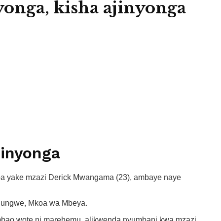
nga, kisha ajinyonga
jinyonga
ba yake mzazi Derick Mwangama (23), ambaye naye
a Rungwe, Mkoa wa Mbeya.
mbao wote ni marehemu, alikwenda nyumbani kwa mzazi