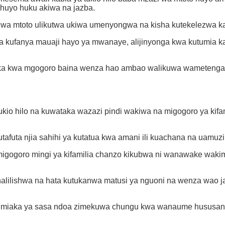
huyo huku akiwa na jazba.
a mtoto ulikutwa ukiwa umenyongwa na kisha kutekelezwa ka
ufanya mauaji hayo ya mwanaye, alijinyonga kwa kutumia ka
ibuka kwa mgogoro baina wenza hao ambao walikuwa wameteng
o hilo na kuwataka wazazi pindi wakiwa na migogoro ya kifamil
afuta njia sahihi ya kutatua kwa amani ili kuachana na uamuzi
igogoro mingi ya kifamilia chanzo kikubwa ni wanawake wak
dhalilishwa na hata kutukanwa matusi ya nguoni na wenza wa
 miaka ya sasa ndoa zimekuwa chungu kwa wanaume hususan