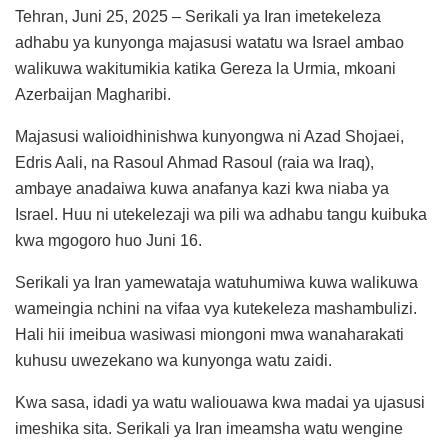
Tehran, Juni 25, 2025 – Serikali ya Iran imetekeleza
adhabu ya kunyonga majasusi watatu wa Israel ambao
walikuwa wakitumikia katika Gereza la Urmia, mkoani
Azerbaijan Magharibi.
Majasusi walioidhinishwa kunyongwa ni Azad Shojaei,
Edris Aali, na Rasoul Ahmad Rasoul (raia wa Iraq),
ambaye anadaiwa kuwa anafanya kazi kwa niaba ya
Israel. Huu ni utekelezaji wa pili wa adhabu tangu kuibuka
kwa mgogoro huo Juni 16.
Serikali ya Iran yamewataja watuhumiwa kuwa walikuwa
wameingia nchini na vifaa vya kutekeleza mashambulizi.
Hali hii imeibua wasiwasi miongoni mwa wanaharakati
kuhusu uwezekano wa kunyonga watu zaidi.
Kwa sasa, idadi ya watu waliouawa kwa madai ya ujasusi
imeshika sita. Serikali ya Iran imeamsha watu wengine