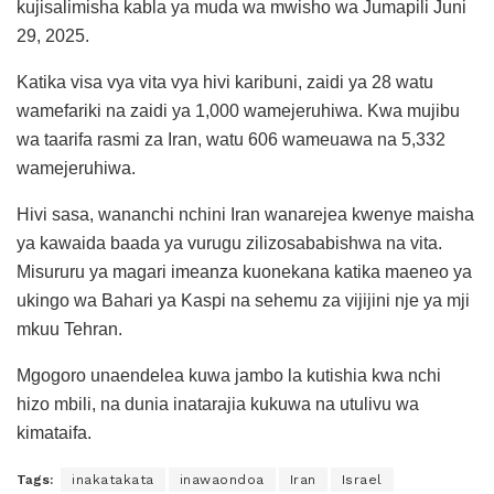
kujisalimisha kabla ya muda wa mwisho wa Jumapili Juni
29, 2025.
Katika visa vya vita vya hivi karibuni, zaidi ya 28 watu
wamefariki na zaidi ya 1,000 wamejeruhiwa. Kwa mujibu
wa taarifa rasmi za Iran, watu 606 wameuawa na 5,332
wamejeruhiwa.
Hivi sasa, wananchi nchini Iran wanarejea kwenye maisha
ya kawaida baada ya vurugu zilizosababishwa na vita.
Misururu ya magari imeanza kuonekana katika maeneo ya
ukingo wa Bahari ya Kaspi na sehemu za vijijini nje ya mji
mkuu Tehran.
Mgogoro unaendelea kuwa jambo la kutishia kwa nchi
hizo mbili, na dunia inatarajia kukuwa na utulivu wa
kimataifa.
Tags:
inakatakata
inawaondoa
Iran
Israel