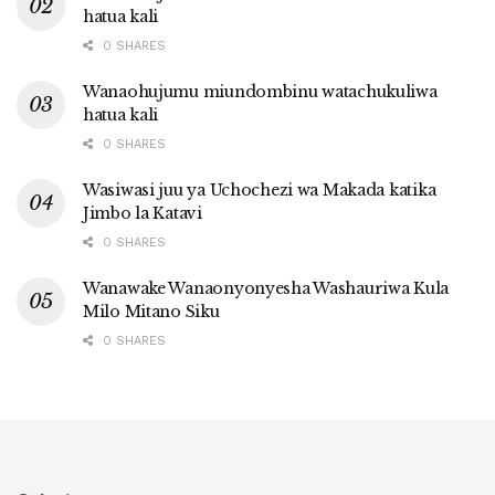
hatua kali
0 SHARES
Wanaohujumu miundombinu watachukuliwa
hatua kali
0 SHARES
Wasiwasi juu ya Uchochezi wa Makada katika
Jimbo la Katavi
0 SHARES
Wanawake Wanaonyonyesha Washauriwa Kula
Milo Mitano Siku
0 SHARES