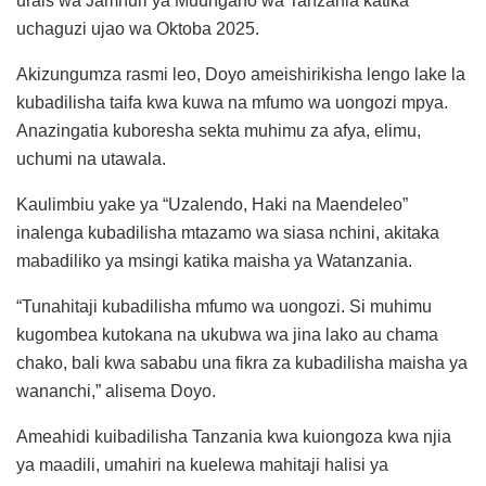
urais wa Jamhuri ya Muungano wa Tanzania katika
uchaguzi ujao wa Oktoba 2025.
Akizungumza rasmi leo, Doyo ameishirikisha lengo lake la
kubadilisha taifa kwa kuwa na mfumo wa uongozi mpya.
Anazingatia kuboresha sekta muhimu za afya, elimu,
uchumi na utawala.
Kaulimbiu yake ya “Uzalendo, Haki na Maendeleo”
inalenga kubadilisha mtazamo wa siasa nchini, akitaka
mabadiliko ya msingi katika maisha ya Watanzania.
“Tunahitaji kubadilisha mfumo wa uongozi. Si muhimu
kugombea kutokana na ukubwa wa jina lako au chama
chako, bali kwa sababu una fikra za kubadilisha maisha ya
wananchi,” alisema Doyo.
Ameahidi kuibadilisha Tanzania kwa kuiongoza kwa njia
ya maadili, umahiri na kuelewa mahitaji halisi ya