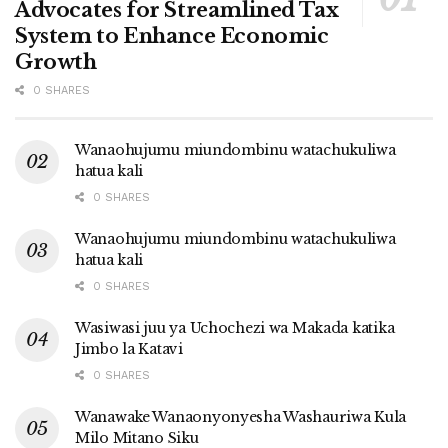
Advocates for Streamlined Tax
System to Enhance Economic
Growth
0 SHARES
Wanaohujumu miundombinu watachukuliwa
hatua kali
0 SHARES
Wanaohujumu miundombinu watachukuliwa
hatua kali
0 SHARES
Wasiwasi juu ya Uchochezi wa Makada katika
Jimbo la Katavi
0 SHARES
Wanawake Wanaonyonyesha Washauriwa Kula
Milo Mitano Siku