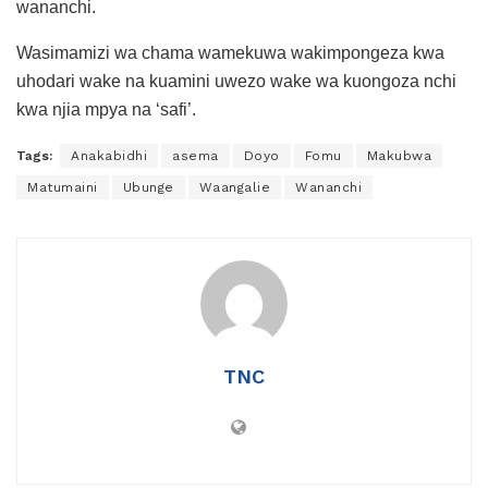
wananchi.
Wasimamizi wa chama wamekuwa wakimpongeza kwa
uhodari wake na kuamini uwezo wake wa kuongoza nchi
kwa njia mpya na ‘safi’.
Tags:
Anakabidhi
asema
Doyo
Fomu
Makubwa
Matumaini
Ubunge
Waangalie
Wananchi
TNC