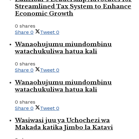
Streamlined Tax System to Enhance
Economic Growth
0 shares
Share
0
Tweet
0
Wanaohujumu miundombinu
watachukuliwa hatua kali
0 shares
Share
0
Tweet
0
Wanaohujumu miundombinu
watachukuliwa hatua kali
0 shares
Share
0
Tweet
0
Wasiwasi juu ya Uchochezi wa
Makada katika Jimbo la Katavi