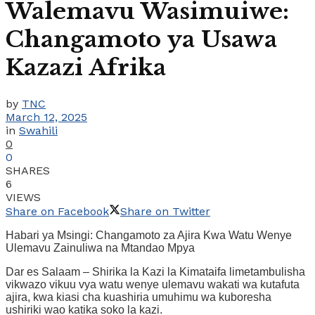
Walemavu Wasimuiwe:
Changamoto ya Usawa
Kazazi Afrika
by
TNC
March 12, 2025
in
Swahili
0
0
SHARES
6
VIEWS
Share on Facebook
Share on Twitter
Habari ya Msingi: Changamoto za Ajira Kwa Watu Wenye
Ulemavu Zainuliwa na Mtandao Mpya
Dar es Salaam – Shirika la Kazi la Kimataifa limetambulisha
vikwazo vikuu vya watu wenye ulemavu wakati wa kutafuta
ajira, kwa kiasi cha kuashiria umuhimu wa kuboresha
ushiriki wao katika soko la kazi.