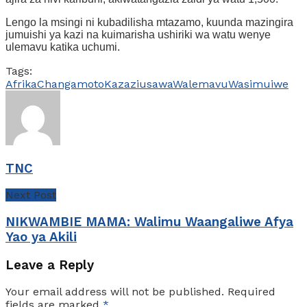
Lengo la msingi ni kubadilisha mtazamo, kuunda mazingira
jumuishi ya kazi na kuimarisha ushiriki wa watu wenye
ulemavu katika uchumi.
Tags:
Afrika
Changamoto
Kazazi
usawa
Walemavu
Wasimuiwe
TNC
Next Post
NIKWAMBIE MAMA: Walimu Waangaliwe Afya
Yao ya Akili
Leave a Reply
Your email address will not be published.
Required
fields are marked
*