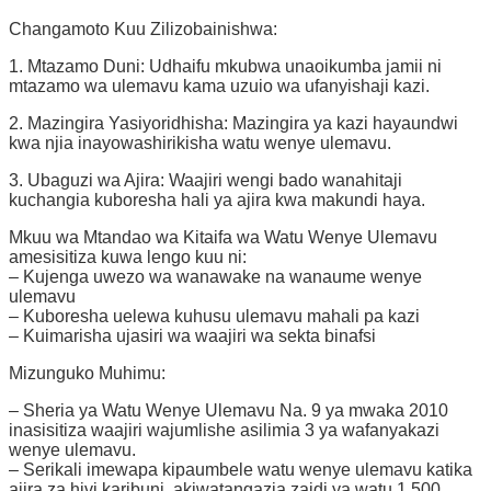
Changamoto Kuu Zilizobainishwa:
1. Mtazamo Duni: Udhaifu mkubwa unaoikumba jamii ni
mtazamo wa ulemavu kama uzuio wa ufanyishaji kazi.
2. Mazingira Yasiyoridhisha: Mazingira ya kazi hayaundwi
kwa njia inayowashirikisha watu wenye ulemavu.
3. Ubaguzi wa Ajira: Waajiri wengi bado wanahitaji
kuchangia kuboresha hali ya ajira kwa makundi haya.
Mkuu wa Mtandao wa Kitaifa wa Watu Wenye Ulemavu
amesisitiza kuwa lengo kuu ni:
– Kujenga uwezo wa wanawake na wanaume wenye
ulemavu
– Kuboresha uelewa kuhusu ulemavu mahali pa kazi
– Kuimarisha ujasiri wa waajiri wa sekta binafsi
Mizunguko Muhimu:
– Sheria ya Watu Wenye Ulemavu Na. 9 ya mwaka 2010
inasisitiza waajiri wajumlishe asilimia 3 ya wafanyakazi
wenye ulemavu.
– Serikali imewapa kipaumbele watu wenye ulemavu katika
ajira za hivi karibuni, akiwatangazia zaidi ya watu 1,500.