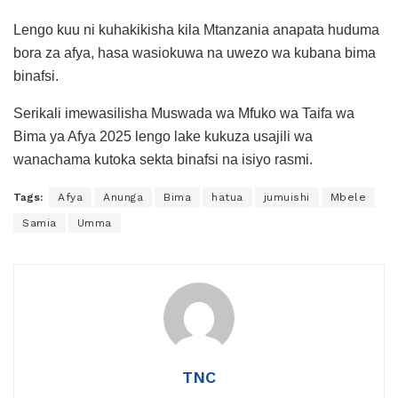
Lengo kuu ni kuhakikisha kila Mtanzania anapata huduma
bora za afya, hasa wasiokuwa na uwezo wa kubana bima
binafsi.
Serikali imewasilisha Muswada wa Mfuko wa Taifa wa
Bima ya Afya 2025 lengo lake kukuza usajili wa
wanachama kutoka sekta binafsi na isiyo rasmi.
Tags:
Afya
Anunga
Bima
hatua
jumuishi
Mbele
Samia
Umma
TNC