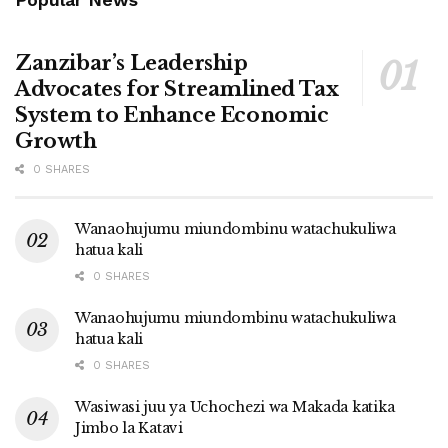
Zanzibar’s Leadership
Advocates for Streamlined Tax
System to Enhance Economic
Growth
0 SHARES
Wanaohujumu miundombinu watachukuliwa
hatua kali
0 SHARES
Wanaohujumu miundombinu watachukuliwa
hatua kali
0 SHARES
Wasiwasi juu ya Uchochezi wa Makada katika
Jimbo la Katavi