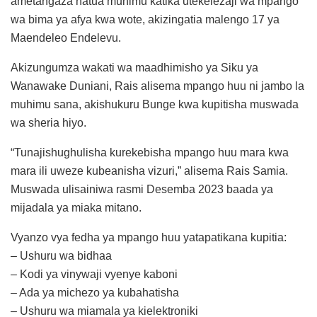
ametangaza hatua muhimu katika utekelezaji wa mpango
wa bima ya afya kwa wote, akizingatia malengo 17 ya
Maendeleo Endelevu.
Akizungumza wakati wa maadhimisho ya Siku ya
Wanawake Duniani, Rais alisema mpango huu ni jambo la
muhimu sana, akishukuru Bunge kwa kupitisha muswada
wa sheria hiyo.
“Tunajishughulisha kurekebisha mpango huu mara kwa
mara ili uweze kubeanisha vizuri,” alisema Rais Samia.
Muswada ulisainiwa rasmi Desemba 2023 baada ya
mijadala ya miaka mitano.
Vyanzo vya fedha ya mpango huu yatapatikana kupitia:
– Ushuru wa bidhaa
– Kodi ya vinywaji vyenye kaboni
– Ada ya michezo ya kubahatisha
– Ushuru wa miamala ya kielektroniki