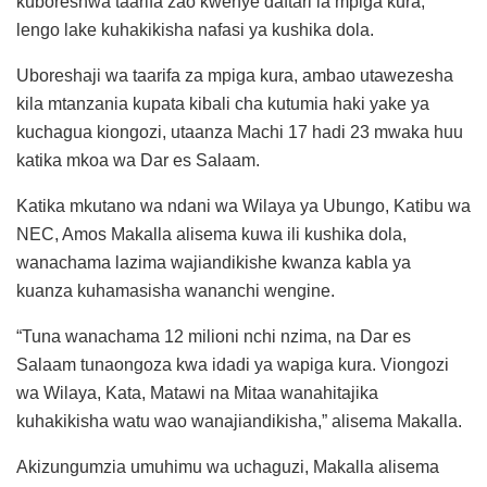
kuboreshwa taarifa zao kwenye daftari la mpiga kura,
lengo lake kuhakikisha nafasi ya kushika dola.
Uboreshaji wa taarifa za mpiga kura, ambao utawezesha
kila mtanzania kupata kibali cha kutumia haki yake ya
kuchagua kiongozi, utaanza Machi 17 hadi 23 mwaka huu
katika mkoa wa Dar es Salaam.
Katika mkutano wa ndani wa Wilaya ya Ubungo, Katibu wa
NEC, Amos Makalla alisema kuwa ili kushika dola,
wanachama lazima wajiandikishe kwanza kabla ya
kuanza kuhamasisha wananchi wengine.
“Tuna wanachama 12 milioni nchi nzima, na Dar es
Salaam tunaongoza kwa idadi ya wapiga kura. Viongozi
wa Wilaya, Kata, Matawi na Mitaa wanahitajika
kuhakikisha watu wao wanajiandikisha,” alisema Makalla.
Akizungumzia umuhimu wa uchaguzi, Makalla alisema