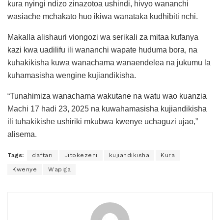
kura nyingi ndizo zinazotoa ushindi, hivyo wananchi
wasiache mchakato huo ikiwa wanataka kudhibiti nchi.
Makalla alishauri viongozi wa serikali za mitaa kufanya
kazi kwa uadilifu ili wananchi wapate huduma bora, na
kuhakikisha kuwa wanachama wanaendelea na jukumu la
kuhamasisha wengine kujiandikisha.
“Tunahimiza wanachama wakutane na watu wao kuanzia
Machi 17 hadi 23, 2025 na kuwahamasisha kujiandikisha
ili tuhakikishe ushiriki mkubwa kwenye uchaguzi ujao,”
alisema.
Tags:
daftari
Jitokezeni
kujiandikisha
Kura
Kwenye
Wapiga