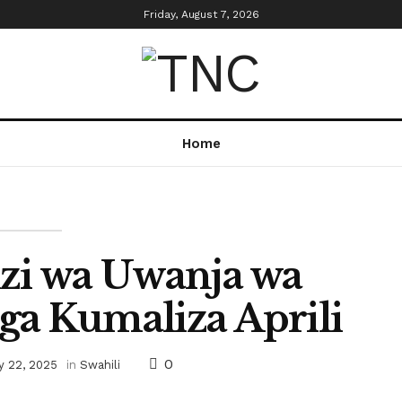
Friday, August 7, 2026
Home
zi wa Uwanja wa
a Kumaliza Aprili
0
y 22, 2025
in
Swahili