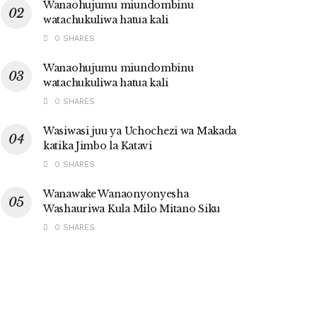
Wanaohujumu miundombinu
watachukuliwa hatua kali
0 SHARES
Wanaohujumu miundombinu
watachukuliwa hatua kali
0 SHARES
Wasiwasi juu ya Uchochezi wa Makada
katika Jimbo la Katavi
0 SHARES
Wanawake Wanaonyonyesha
Washauriwa Kula Milo Mitano Siku
0 SHARES