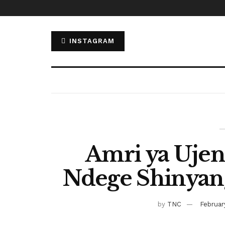
INSTAGRAM
Amri ya Ujen
Ndege Shinyang
by
TNC
Februar