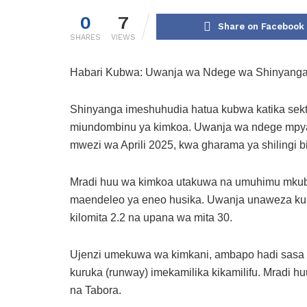
0
7
Share on Facebook
SHARES
VIEWS
Habari Kubwa: Uwanja wa Ndege wa Shinyanga 
Shinyanga imeshuhudia hatua kubwa katika sekt
miundombinu ya kimkoa. Uwanja wa ndege mpya 
mwezi wa Aprili 2025, kwa gharama ya shilingi bi
Mradi huu wa kimkoa utakuwa na umuhimu mkub
maendeleo ya eneo husika. Uwanja unaweza ku
kilomita 2.2 na upana wa mita 30.
Ujenzi umekuwa wa kimkani, ambapo hadi sasa u
kuruka (runway) imekamilika kikamilifu. Mradi h
na Tabora.