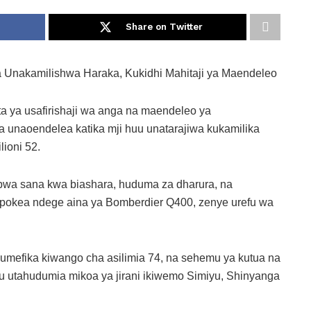
Share on Twitter
Unakamilishwa Haraka, Kukidhi Mahitaji ya Maendeleo
a ya usafirishaji wa anga na maendeleo ya
unaoendelea katika mji huu unatarajiwa kukamilika
lioni 52.
wa sana kwa biashara, huduma za dharura, na
pokea ndege aina ya Bomberdier Q400, zenye urefu wa
mefika kiwango cha asilimia 74, na sehemu ya kutua na
uu utahudumia mikoa ya jirani ikiwemo Simiyu, Shinyanga