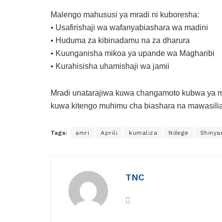
Malengo mahususi ya mradi ni kuboresha:
• Usafirishaji wa wafanyabiashara wa madini
• Huduma za kibinadamu na za dharura
• Kuunganisha mikoa ya upande wa Magharibi
• Kurahisisha uhamishaji wa jamii
Mradi unatarajiwa kuwa changamoto kubwa ya m
kuwa kitengo muhimu cha biashara na mawasili
Tags:
amri
Aprili
kumaliza
Ndege
Shinya
TNC