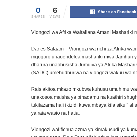
0
6
Share on Facebook
SHARES
VIEWS
Viongozi wa Afrika Waitaliana Amani Mashariki
Dar es Salaam – Viongozi wa nchi za Afrika wam
mgogoro unaoendelea mashariki mwa Jamhuri y
dharura unaohusisha Jumuiya ya Afrika Mashari
(SADC) umehudhuriwa na viongozi wakuu wa nc
Rais akitoa mkazo mkubwa kuhusu umuhimu w
unakosoa maisha ya binadamu na kuathiri shughu
tukitazama hali ikizidi kuwa mbaya kila siku,” a
ya raia wasio na hatia.
Viongozi walifichua azma ya kimakusudi ya kumal