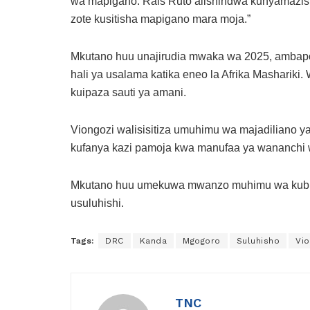
wa mapigano. Rais Ruto alishindwa kunyamazi
zote kusitisha mapigano mara moja.”
Mkutano huu unajirudia mwaka wa 2025, ambapo
hali ya usalama katika eneo la Afrika Mashariki.
kuipaza sauti ya amani.
Viongozi walisisitiza umuhimu wa majadiliano ya
kufanya kazi pamoja kwa manufaa ya wananchi w
Mkutano huu umekuwa mwanzo muhimu wa kubuni 
usuluhishi.
Tags:
DRC
Kanda
Mgogoro
Suluhisho
Vio
TNC