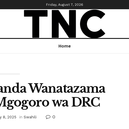
Friday, August 7, 2026
Home
Kanda Wanatazama
 Mgogoro wa DRC
0
y 8, 2025
in
Swahili