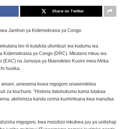
Share on Twitter
 mwa Jamhuri ya Kidemokrasia ya Congo
ekutana leo ili kutafuta ufumbuzi wa kudumu wa
a Kidemokrasia ya Congo (DRC). Mkutano mkuu wa
ki (EAC) na Jumuiya ya Maendeleo Kusini mwa Afrika
hi husika.
a amani, amesema kuwa mgogoro unaoendelea
li za kiuchumi. “Historia itatuhukumu kama tutakaa
lisema, akiihimiza kanda nzima kushirikiana kwa manufaa
izisha migogoro, kwa msisitizo mkubwa juu ya usitishaji