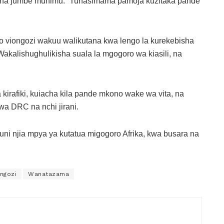
sha jumbe muhimu: “Tunasimama pamoja kuzitaka pande
 viongozi wakuu walikutana kwa lengo la kurekebisha
 Wakalishughulikisha suala la mgogoro wa kiasili, na
 kirafiki, kuiacha kila pande mkono wake wa vita, na
a DRC na nchi jirani.
njia mpya ya kutatua migogoro Afrika, kwa busara na
ngozi
Wanatazama