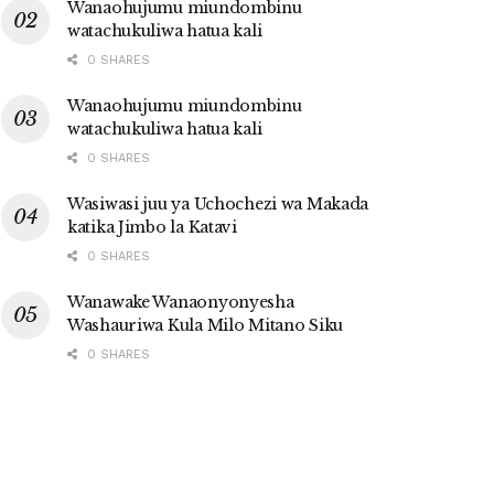
Wanaohujumu miundombinu
watachukuliwa hatua kali
0 SHARES
Wanaohujumu miundombinu
watachukuliwa hatua kali
0 SHARES
Wasiwasi juu ya Uchochezi wa Makada
katika Jimbo la Katavi
0 SHARES
Wanawake Wanaonyonyesha
Washauriwa Kula Milo Mitano Siku
0 SHARES