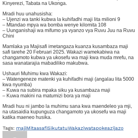
Kinyerezi, Tabata na Ukonga.
Mradi huu unahusisha:
– Ujenzi wa tanki kubwa la kuhifadhi maji lita milioni 9
– Mtandao mpya wa bomba wenye kilomita 108
– Uunganishaji wa mifumo ya vyanzo vya Ruvu Juu na Ruvu
Chini
Mamlaka ya Majisafi imetangaza kuanza kusambaza maji
safi tarehe 20 Februari 2025. Wakazi wamekabiwa na
changamoto kubwa ya ukosefu wa maji kwa muda mrefu, na
sasa wanatarajia mabadiliko makubwa.
Ushauri Muhimu kwa Wakazi:
– Watengeneze matenki ya kuhifadhi maji (angalau lita 5000
kwa nyumba)
– Kuwa na subira mpaka siku ya kusambaza maji
– Kuwa makini na matumizi bora ya maji
Mradi huu ni jambo la muhimu sana kwa maendeleo ya mji,
na utasaidia kupunguza changamoto ya ukosefu wa maji
katika maeneo husika.
Tags:
maji
Mitaa
safi
Siku
tatu
Wakazi
watapokea
zijazo