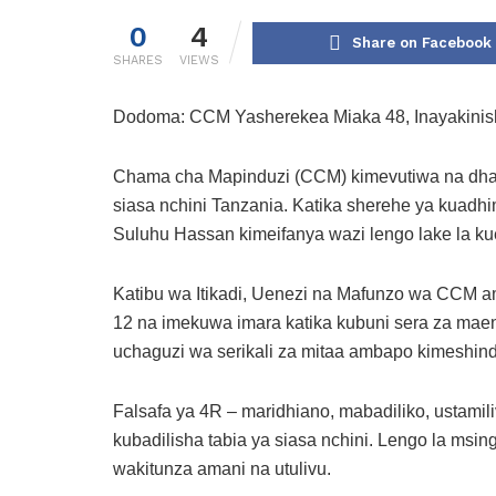
0
4
Share on Facebook
SHARES
VIEWS
Dodoma: CCM Yasherekea Miaka 48, Inayakinis
Chama cha Mapinduzi (CCM) kimevutiwa na dha
siasa nchini Tanzania. Katika sherehe ya kuad
Suluhu Hassan kimeifanya wazi lengo lake la k
Katibu wa Itikadi, Uenezi na Mafunzo wa CCM a
12 na imekuwa imara katika kubuni sera za ma
uchaguzi wa serikali za mitaa ambapo kimeshind
Falsafa ya 4R – maridhiano, mabadiliko, ustami
kubadilisha tabia ya siasa nchini. Lengo la msin
wakitunza amani na utulivu.