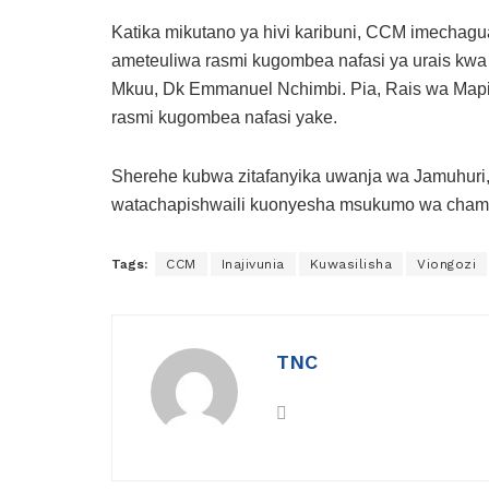
Katika mikutano ya hivi karibuni, CCM imecha
ameteuliwa rasmi kugombea nafasi ya urais kwa
Mkuu, Dk Emmanuel Nchimbi. Pia, Rais wa Mapin
rasmi kugombea nafasi yake.
Sherehe kubwa zitafanyika uwanja wa Jamuhuri
watachapishwaili kuonyesha msukumo wa cham
Tags:
CCM
Inajivunia
Kuwasilisha
Viongozi
TNC