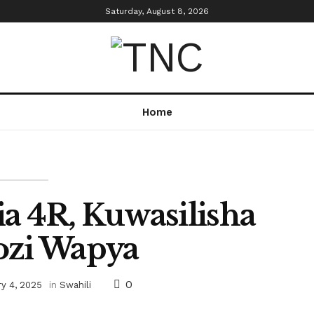
Saturday, August 8, 2026
Home
a 4R, Kuwasilisha
ozi Wapya
0
y 4, 2025
in
Swahili