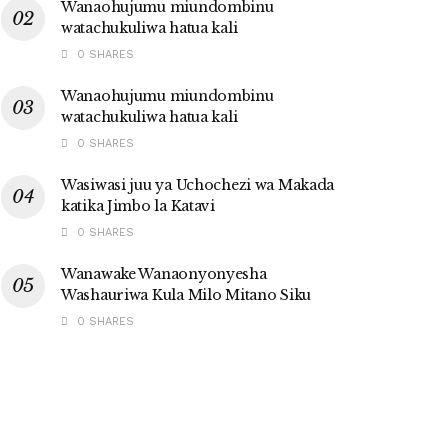
Wanaohujumu miundombinu
watachukuliwa hatua kali
0 SHARES
Wanaohujumu miundombinu
watachukuliwa hatua kali
0 SHARES
Wasiwasi juu ya Uchochezi wa Makada
katika Jimbo la Katavi
0 SHARES
Wanawake Wanaonyonyesha
Washauriwa Kula Milo Mitano Siku
0 SHARES