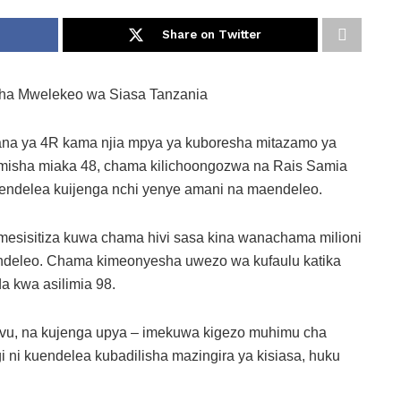
Share on Twitter
ha Mwelekeo wa Siasa Tanzania
na ya 4R kama njia mpya ya kuboresha mitazamo ya
himisha miaka 48, chama kilichoongozwa na Rais Samia
uendelea kuijenga nchi yenye amani na maendeleo.
mesisitiza kuwa chama hivi sasa kina wanachama milioni
endeleo. Chama kimeonyesha uwezo wa kufaulu katika
a kwa asilimia 98.
livu, na kujenga upya – imekuwa kigezo muhimu cha
gi ni kuendelea kubadilisha mazingira ya kisiasa, huku