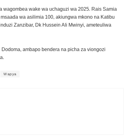
gua wagombea wake wa uchaguzi wa 2025. Rais Samia
 msaada wa asilimia 100, akiungwa mkono na Katibu
duzi Zanzibar, Dk Hussein Ali Mwinyi, ameteuliwa
, Dodoma, ambapo bendera na picha za viongozi
a.
Wapya