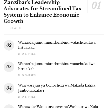
Zanzibar’s Leadership
Advocates for Streamlined Tax
System to Enhance Economic
Growth
0 SHARES
Wanaohujumu miundombinu watachukuliwa
hatua kali
0 SHARES
Wanaohujumu miundombinu watachukuliwa
hatua kali
0 SHARES
Wasiwasi juu ya Uchochezi wa Makada katika
Jimbo la Katavi
0 SHARES
Wanawake Wanaonyonyesha Washauriwa Kula