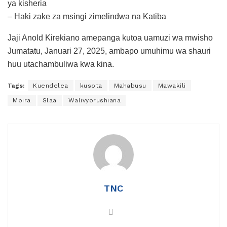
ya kisheria
– Haki zake za msingi zimelindwa na Katiba
Jaji Anold Kirekiano amepanga kutoa uamuzi wa mwisho
Jumatatu, Januari 27, 2025, ambapo umuhimu wa shauri
huu utachambuliwa kwa kina.
Tags:
Kuendelea
kusota
Mahabusu
Mawakili
Mpira
Slaa
Walivyorushiana
TNC