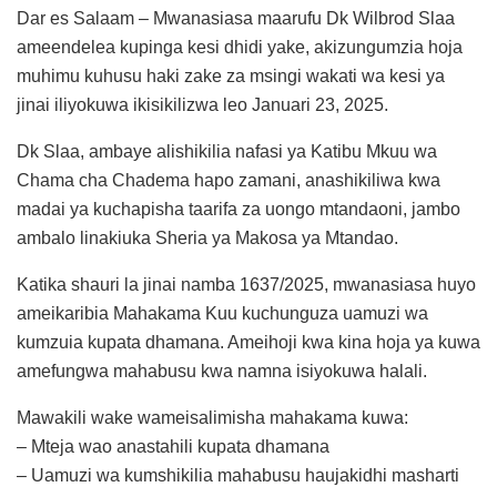
Dar es Salaam – Mwanasiasa maarufu Dk Wilbrod Slaa
ameendelea kupinga kesi dhidi yake, akizungumzia hoja
muhimu kuhusu haki zake za msingi wakati wa kesi ya
jinai iliyokuwa ikisikilizwa leo Januari 23, 2025.
Dk Slaa, ambaye alishikilia nafasi ya Katibu Mkuu wa
Chama cha Chadema hapo zamani, anashikiliwa kwa
madai ya kuchapisha taarifa za uongo mtandaoni, jambo
ambalo linakiuka Sheria ya Makosa ya Mtandao.
Katika shauri la jinai namba 1637/2025, mwanasiasa huyo
ameikaribia Mahakama Kuu kuchunguza uamuzi wa
kumzuia kupata dhamana. Ameihoji kwa kina hoja ya kuwa
amefungwa mahabusu kwa namna isiyokuwa halali.
Mawakili wake wameisalimisha mahakama kuwa:
– Mteja wao anastahili kupata dhamana
– Uamuzi wa kumshikilia mahabusu haujakidhi masharti