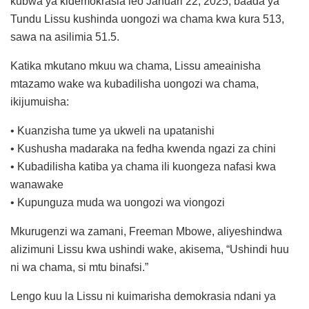
kubwa ya kidemokrasia leo Januari 22, 2025, baada ya
Tundu Lissu kushinda uongozi wa chama kwa kura 513,
sawa na asilimia 51.5.
Katika mkutano mkuu wa chama, Lissu ameainisha
mtazamo wake wa kubadilisha uongozi wa chama,
ikijumuisha:
• Kuanzisha tume ya ukweli na upatanishi
• Kushusha madaraka na fedha kwenda ngazi za chini
• Kubadilisha katiba ya chama ili kuongeza nafasi kwa
wanawake
• Kupunguza muda wa uongozi wa viongozi
Mkurugenzi wa zamani, Freeman Mbowe, aliyeshindwa
alizimuni Lissu kwa ushindi wake, akisema, “Ushindi huu
ni wa chama, si mtu binafsi.”
Lengo kuu la Lissu ni kuimarisha demokrasia ndani ya