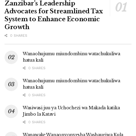
Zanzibar’s Leadership
Advocates for Streamlined Tax
System to Enhance Economic
Growth
0 SHARES
Wanaohujumu miundombinu watachukuliwa
hatua kali
0 SHARES
Wanaohujumu miundombinu watachukuliwa
hatua kali
0 SHARES
Wasiwasi juu ya Uchochezi wa Makada katika
Jimbo la Katavi
0 SHARES
Wanawake Wanaonyonyesha Washauriwa Kula