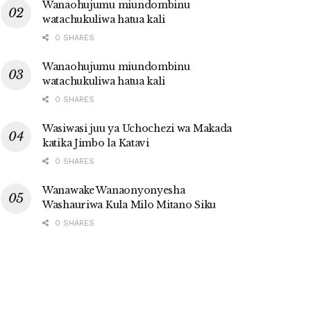
Wanaohujumu miundombinu
watachukuliwa hatua kali
0 SHARES
Wanaohujumu miundombinu
watachukuliwa hatua kali
0 SHARES
Wasiwasi juu ya Uchochezi wa Makada
katika Jimbo la Katavi
0 SHARES
Wanawake Wanaonyonyesha
Washauriwa Kula Milo Mitano Siku
0 SHARES