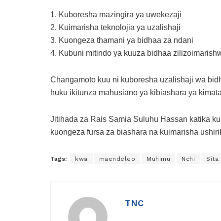
1. Kuboresha mazingira ya uwekezaji
2. Kuimarisha teknolojia ya uzalishaji
3. Kuongeza thamani ya bidhaa za ndani
4. Kubuni mitindo ya kuuza bidhaa zilizoimarish
Changamoto kuu ni kuboresha uzalishaji wa bid
huku ikitunza mahusiano ya kibiashara ya kimata
Jitihada za Rais Samia Suluhu Hassan katika k
kuongeza fursa za biashara na kuimarisha ushiri
Tags:
kwa
maendeleo
Muhimu
Nchi
Sita
TNC