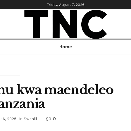
Friday, August 7, 2026
Home
imu kwa maendeleo
anzania
0
 16, 2025
in
Swahili