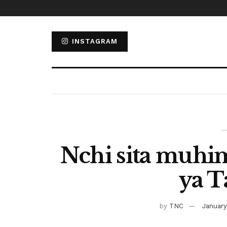
INSTAGRAM
Nchi sita muh
ya T
by
TNC
January