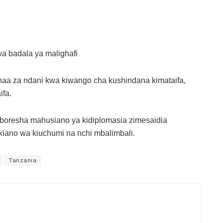
wa badala ya malighafi
haa za ndani kwa kiwango cha kushindana kimataifa,
ifa.
uboresha mahusiano ya kidiplomasia zimesaidia
kiano wa kiuchumi na nchi mbalimbali.
Tanzania