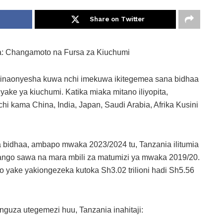
Share on Twitter
a: Changamoto na Fursa za Kiuchumi
ia inaonyesha kuwa nchi imekuwa ikitegemea sana bidhaa
 yake ya kiuchumi. Katika miaka mitano iliyopita,
i kama China, India, Japan, Saudi Arabia, Afrika Kusini
bidhaa, ambapo mwaka 2023/2024 tu, Tanzania ilitumia
wango sawa na mara mbili za matumizi ya mwaka 2019/20.
 yake yakiongezeka kutoka Sh3.02 trilioni hadi Sh5.56
guza utegemezi huu, Tanzania inahitaji: