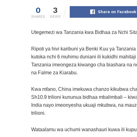
0
3
Share on Facebook
SHARES
VIEWS
Utegemezi wa Tanzania kwa Bidhaa za Nchi Sit
Ripoti ya hivi karibuni ya Benki Kuu ya Tanzan
kutoka nchi 6 muhimu duniani ili kukidhi mahitaji
Tanzania imeongeza kiwango cha biashara na nch
na Falme za Kiarabu.
Kwa mfano, China imekuwa chanzo kikubwa cha 
Sh10.9 trilioni kununua bidhaa mbalimbali – ki
India nayo imeonyesha ukuaji mkubwa, na mauzo
trilioni.
Wataalamu wa uchumi wanashauri kuwa ili kupun