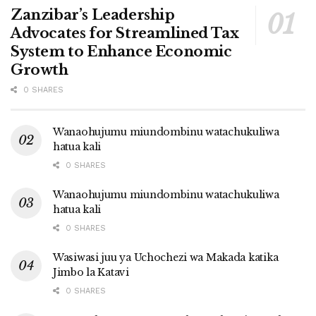
Zanzibar’s Leadership
Advocates for Streamlined Tax
System to Enhance Economic
Growth
0 SHARES
Wanaohujumu miundombinu watachukuliwa
hatua kali
0 SHARES
Wanaohujumu miundombinu watachukuliwa
hatua kali
0 SHARES
Wasiwasi juu ya Uchochezi wa Makada katika
Jimbo la Katavi
0 SHARES