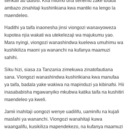
serikali au taasisi. Kila mfumo una sehemu zake tofauti
ambazo zinahitaji kushirikiana kwa mantiki na lengo la
maendeleo.
Hadithi ya taifa inaonesha jinsi viongozi wanavyoweza
kupotea njia wakati wa utekelezaji wa majukumu yao.
Mara nyingi, viongozi wanashindwa kuelewa umuhimu wa
kushikiliza maoni ya wananchi na kufanya maamuzi
sahihi.
Siku hizi, siasa za Tanzania zimekuwa zinatofautiana
sana. Viongozi wanashindwa kushirikiana kwa manufaa
ya taifa, badala yake wakiwa na mapinduzi ya kibinafsi. Hii
inasababisha mgawanyiko mkubwa katika taifa na kushitiri
maendeleo ya kweli.
Jamii inahitaji uongozi wenye uadilifu, uaminifu na kujali
maslahi ya wananchi. Viongozi wanahitaji kuwa
waangalifu, kusikiliza mapendekezo, na kufanya maamuzi